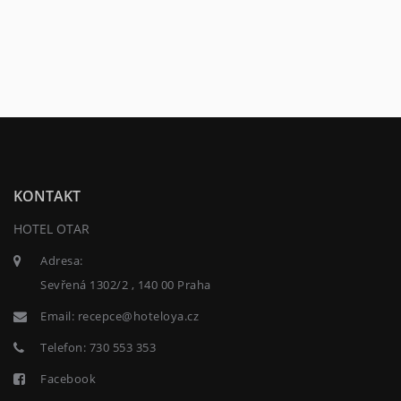
KONTAKT
HOTEL OTAR
Adresa:
Sevřená 1302/2 , 140 00 Praha
Email:
recepce@hoteloya.cz
Telefon:
730 553 353
Facebook