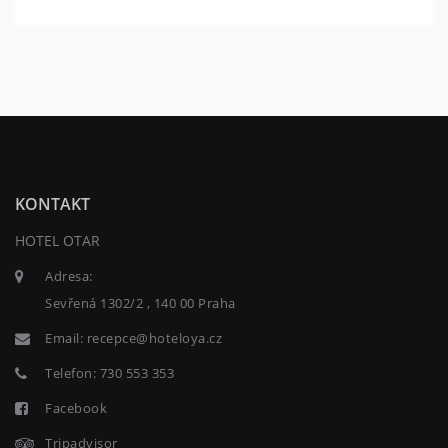
KONTAKT
HOTEL OTAR
Adresa:
Sevřená 1302/2 , 140 00 Praha
Email:
recepce@hoteloya.cz
Telefon:
730 553 353
Facebook
Tripadvisor