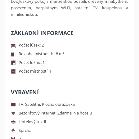
Dvojlůžkový pokoj s manželskou postelí, dřevěným nábytkem,
posezením, bezplatným Wi-Fi, satelitní TV, koupelnou a
miniledničkou.
ZÁKLADNÍ INFORMACE
Počet lůžek: 2
Rozloha místnosti: 18 m²
Počet ložnic: 1
Počet místností: 1
VYBAVENÍ
TV: Satelitní, Plochá obrazovka
Bezdrátový internet: Zdarma, Na hotelu
Hotelový textil
Sprcha